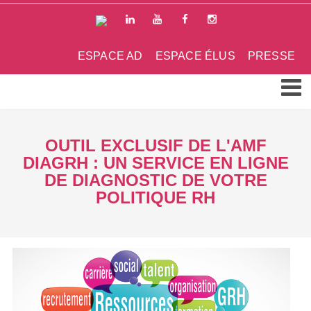
ESPACE AD
ESPACE ÉLUS
PRESSE
OUTIL EXCLUSIF DE L'AMF
DIAGRH : UN SERVICE EN LIGNE
DE DIAGNOSTIC DE VOTRE
POLITIQUE RH